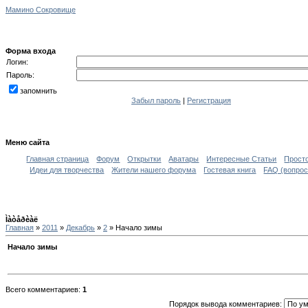
Мамино Сокровище
Форма входа
Логин:
Пароль:
запомнить
Забыл пароль
|
Регистрация
Меню сайта
Главная страница
Форум
Открытки
Аватары
Интересные Статьи
Прост
Идеи для творчества
Жители нашего форума
Гостевая книга
FAQ (вопрос
Ìàòåðèàë
Главная
»
2011
»
Декабрь
»
2
» Начало зимы
Начало зимы
Всего комментариев
:
1
Порядок вывода комментариев: