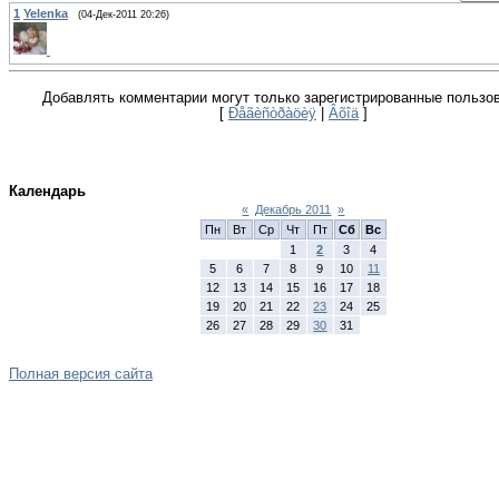
1
Yelenka
(04-Дек-2011 20:26)
Добавлять комментарии могут только зарегистрированные пользо
[
Ðåãèñòðàöèÿ
|
Âõîä
]
Календарь
«
Декабрь 2011
»
Пн
Вт
Ср
Чт
Пт
Сб
Вс
1
2
3
4
5
6
7
8
9
10
11
12
13
14
15
16
17
18
19
20
21
22
23
24
25
26
27
28
29
30
31
Полная версия сайта