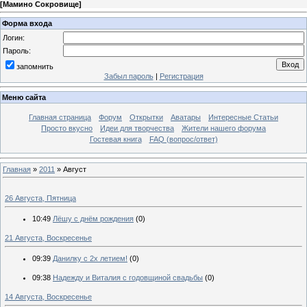
[
Мамино Сокровище
]
Форма входа
Логин:
Пароль:
запомнить
Забыл пароль
|
Регистрация
Меню сайта
Главная страница
Форум
Открытки
Аватары
Интересные Статьи
Просто вкусно
Идеи для творчества
Жители нашего форума
Гостевая книга
FAQ (вопрос/ответ)
Главная
»
2011
»
Август
26 Августа, Пятница
10:49
Лёшу с днём рождения
(0)
21 Августа, Воскресенье
09:39
Данилку с 2х летием!
(0)
09:38
Надежду и Виталия с годовщиной свадьбы
(0)
14 Августа, Воскресенье