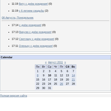
11:19
Виту с днём рождения!
(0)
11:19
с 6 летием свадьбы
(2)
08 Августа, Понедельник
17:14
с днём рождения!
(0)
17:13
Викулю с днём рождения!
(0)
17:12
Светлану с днём рождения!
(0)
17:11
Оленьку с днём рождения!
(0)
Calendar
«
Август 2011
»
Пн
Вт
Ср
Чт
Пт
Сб
Вс
1
2
3
4
5
6
7
8
9
10
11
12
13
14
15
16
17
18
19
20
21
22
23
24
25
26
27
28
29
30
31
Полная версия сайта