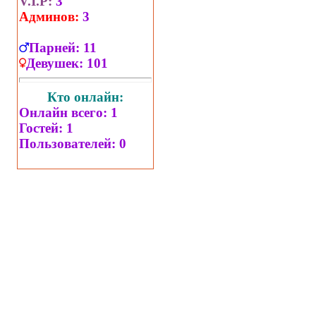
V.I.P:
3
Админов:
3
Парней:
11
Девушек:
101
Кто онлайн:
Онлайн всего:
1
Гостей:
1
Пользователей:
0