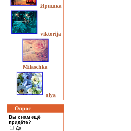
Иришка
viktorija
Milaschka
olya
Опрос
Вы к нам ещё
придёте?
Да