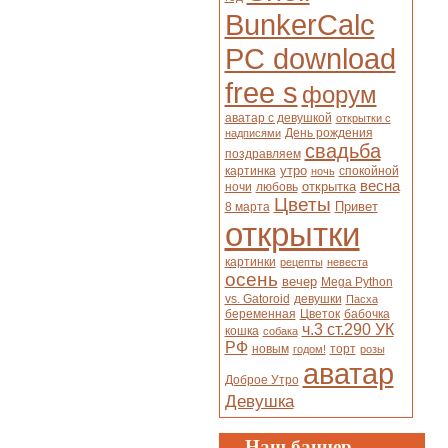
BunkerCalc
PC download
free s
форум
аватар с девушкой
открытки с
День рождения
надписями
свадьба
поздравляем
утро
картинка
спокойной
ночь
весна
открытка
ночи
любовь
Цветы
Привет
8 марта
открытки
картинки
рецепты
невеста
осень
вечер
Mega Python
vs. Gatoroid
девушки
Пасха
беременная
Цветок
бабочка
ч.3 ст.290 УК
кошка
собака
РФ
новым
торт
годом!
розы
аватар
Доброе Утро
Девушка
Наш баннер