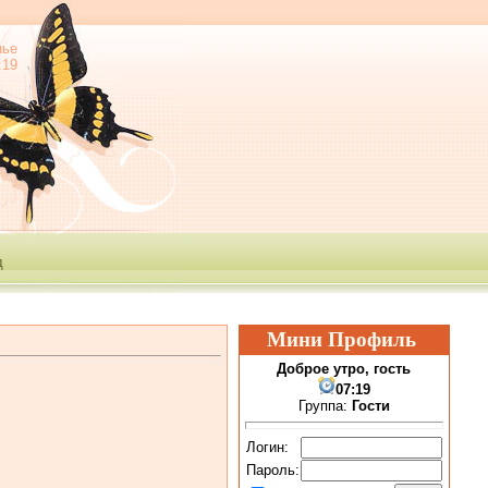
нье
:19
е
д
Мини Профиль
Доброе утро, гость
07:19
Группа:
Гости
Логин:
Пароль: