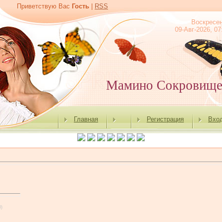
Приветствую Вас
Гость
|
RSS
Воскресе
09-Авг-2026, 07
Мамино Сокровищ
Главная
Регистрация
Вхо
0)