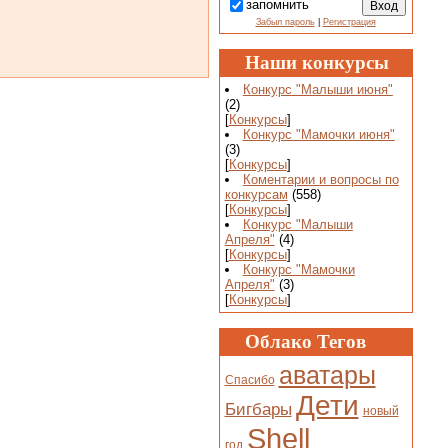
запомнить
Забыл пароль
|
Регистрация
Наши конкурсы
Конкурс "Малыши июня"
(2)
[
Конкурсы
]
Конкурс "Мамочки июня"
(3)
[
Конкурсы
]
Коментарии и вопросы по
конкурсам
(558)
[
Конкурсы
]
Конкурс "Малыши
Апреля"
(4)
[
Конкурсы
]
Конкурс "Мамочки
Апреля"
(3)
[
Конкурсы
]
Облако Тегов
аватары
Спасибо
Дети
Бигбары
новый
Shell
год