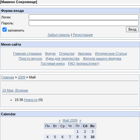
[
Мамино Сокровище
]
Форма входа
Логин:
Пароль:
запомнить
Забыл пароль
|
Регистрация
Меню сайта
Главная страница
Форум
Открытки
Аватары
Интересные Статьи
Просто вкусно
Идеи для творчества
Жители нашего форума
Гостевая книга
FAQ (вопрос/ответ)
Главная
»
2009
»
Май
19 Мая, Вторник
15:36
Новости
(0)
Calendar
«
Май 2009
»
Пн
Вт
Ср
Чт
Пт
Сб
Вс
1
2
3
4
5
6
7
8
9
10