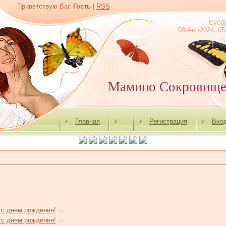
Приветствую Вас
Гость
|
RSS
Субб
08-Авг-2026, 05
Мамино Сокровищ
Главная
Регистрация
Вхо
 с днем рождения!
(0)
 с днем рождения!
(0)