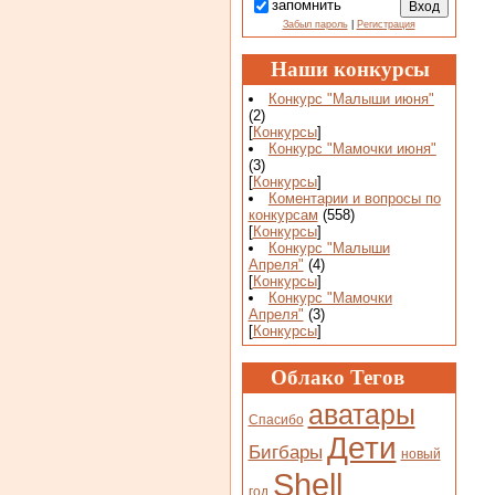
запомнить
Забыл пароль
|
Регистрация
Наши конкурсы
Конкурс "Малыши июня"
(2)
[
Конкурсы
]
Конкурс "Мамочки июня"
(3)
[
Конкурсы
]
Коментарии и вопросы по
конкурсам
(558)
[
Конкурсы
]
Конкурс "Малыши
Апреля"
(4)
[
Конкурсы
]
Конкурс "Мамочки
Апреля"
(3)
[
Конкурсы
]
Облако Тегов
аватары
Спасибо
Дети
Бигбары
новый
Shell
год