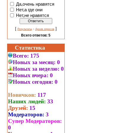
Да,очень нравятся
Нет,а где они
Нет,не нравятся
[
·
]
Результаты
Архив опросов
Всего ответов:
5
Статистика
Всего:
175
Новых за месяц:
0
Новых за неделю:
0
Новых вчера:
0
Новых сегодня:
0
Новичков:
117
Наших людей:
33
Друзей:
15
Модераторов:
3
Супер Модераторов:
0