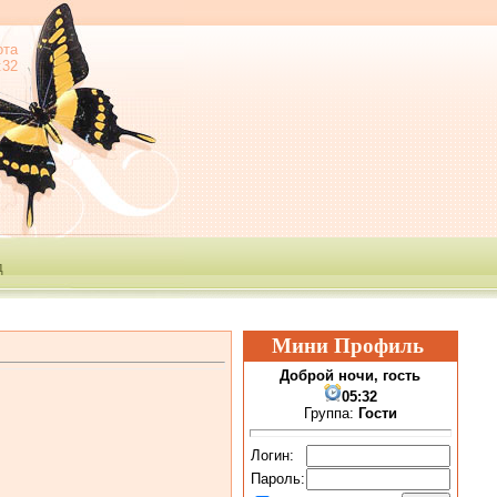
ота
:32
е
д
Мини Профиль
Доброй ночи, гость
05:32
Группа:
Гости
Логин:
Пароль: