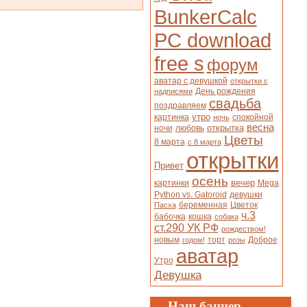
BunkerCalc
PC download
free s
форум
аватар с девушкой
открытки с
День рождения
надписями
свадьба
поздравляем
утро
картинка
спокойной
ночь
весна
открытка
ночи
любовь
Цветы
8 марта
с 8 марта
открытки
Привет
осень
вечер
картинки
Mega
Python vs. Gatoroid
девушки
беременная
Цветок
Пасха
ч.3
бабочка
кошка
собака
ст.290 УК РФ
рождеством!
новым
торт
Доброе
годом!
розы
аватар
Утро
Девушка
Наш баннер