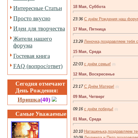
18 Мая, Суббота
Интересные Статьи
Просто вкусно
23:36
С днём Рождения наш форум
Идеи для творчества
17 Мая, Пятница
Жители нашего
13:29
Леночка,поздравляем тебя 
форума
15 Мая, Среда
Гостевая книга
22:03
с днём семьи!
(0)
FAQ (вопрос/ответ)
12 Мая, Воскресенье
Сегодня отмечают
23:17
С Днём Матери!
(0)
День Рождения:
09 Мая, Четверг
Иришка
(40)
09:16
с днём победы!
(0)
Самые Уважаемые
01 Мая, Среда
10:10
Наташенька,поздравляем те
10:09
Людмила и Петр поздравляе