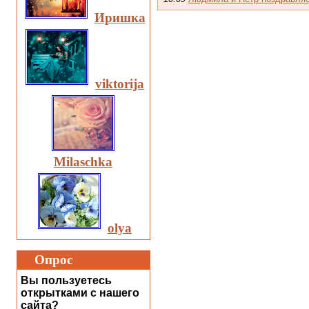
Иришка
viktorija
Milaschka
olya
Опрос
Вы пользуетесь
открытками с нашего
сайта?