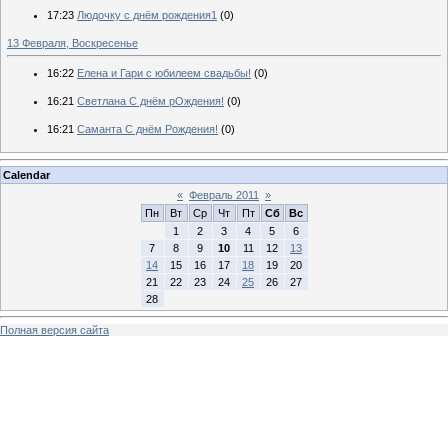
17:23
Людочку с днём рождения1
(0)
13 Февраля, Воскресенье
16:22
Елена и Гари с юбилеем свадьбы!
(0)
16:21
Светлана С днём рОждения!
(0)
16:21
Саманта С днём Рождения!
(0)
Calendar
«
Февраль 2011
»
Пн
Вт
Ср
Чт
Пт
Сб
Вс
1
2
3
4
5
6
7
8
9
10
11
12
13
14
15
16
17
18
19
20
21
22
23
24
25
26
27
28
Полная версия сайта