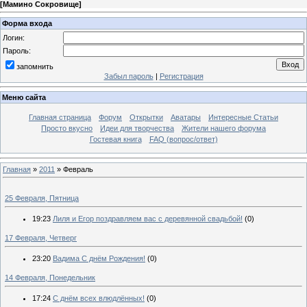
[
Мамино Сокровище
]
Форма входа
Логин:
Пароль:
запомнить
Забыл пароль
|
Регистрация
Меню сайта
Главная страница
Форум
Открытки
Аватары
Интересные Статьи
Просто вкусно
Идеи для творчества
Жители нашего форума
Гостевая книга
FAQ (вопрос/ответ)
Главная
»
2011
»
Февраль
25 Февраля, Пятница
19:23
Лиля и Егор поздравляем вас с деревянной свадьбой!
(0)
17 Февраля, Четверг
23:20
Вадима С днём Рождения!
(0)
14 Февраля, Понедельник
17:24
С днём всех влюдлённых!
(0)