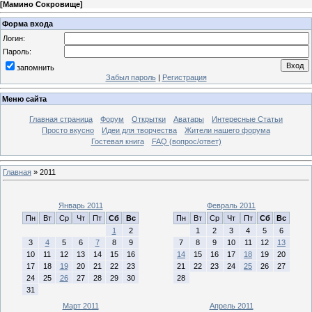
[
Мамино Сокровище
]
Форма входа
Логин:
Пароль:
запомнить
Забыл пароль
|
Регистрация
Меню сайта
Главная страница
Форум
Открытки
Аватары
Интересные Статьи
Просто вкусно
Идеи для творчества
Жители нашего форума
Гостевая книга
FAQ (вопрос/ответ)
Главная
»
2011
Январь 2011
Февраль 2011
Пн
Вт
Ср
Чт
Пт
Сб
Вс
Пн
Вт
Ср
Чт
Пт
Сб
Вс
1
2
1
2
3
4
5
6
3
4
5
6
7
8
9
7
8
9
10
11
12
13
10
11
12
13
14
15
16
14
15
16
17
18
19
20
17
18
19
20
21
22
23
21
22
23
24
25
26
27
24
25
26
27
28
29
30
28
31
Март 2011
Апрель 2011