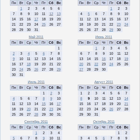
Пн
Вт
Ср
Чт
Пт
Сб
Вс
Пн
Вт
Ср
Чт
Пт
Сб
Вс
1
2
3
4
5
6
1
2
3
7
8
9
10
11
12
13
4
5
6
7
8
9
10
14
15
16
17
18
19
20
11
12
13
14
15
16
17
21
22
23
24
25
26
27
18
19
20
21
22
23
24
28
29
30
31
25
26
27
28
29
30
Май 2011
Июнь 2011
Пн
Вт
Ср
Чт
Пт
Сб
Вс
Пн
Вт
Ср
Чт
Пт
Сб
Вс
1
1
2
3
4
5
2
3
4
5
6
7
8
6
7
8
9
10
11
12
9
10
11
12
13
14
15
13
14
15
16
17
18
19
16
17
18
19
20
21
22
20
21
22
23
24
25
26
23
24
25
26
27
28
29
27
28
29
30
30
31
Июль 2011
Август 2011
Пн
Вт
Ср
Чт
Пт
Сб
Вс
Пн
Вт
Ср
Чт
Пт
Сб
Вс
1
2
3
1
2
3
4
5
6
7
4
5
6
7
8
9
10
8
9
10
11
12
13
14
11
12
13
14
15
16
17
15
16
17
18
19
20
21
18
19
20
21
22
23
24
22
23
24
25
26
27
28
25
26
27
28
29
30
31
29
30
31
Сентябрь 2011
Октябрь 2011
Пн
Вт
Ср
Чт
Пт
Сб
Вс
Пн
Вт
Ср
Чт
Пт
Сб
Вс
1
2
3
4
1
2
5
6
7
8
9
10
11
3
4
5
6
7
8
9