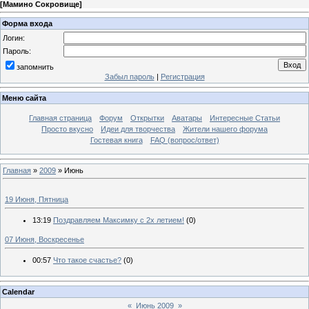
[
Мамино Сокровище
]
Форма входа
Логин:
Пароль:
запомнить
Забыл пароль
|
Регистрация
Меню сайта
Главная страница
Форум
Открытки
Аватары
Интересные Статьи
Просто вкусно
Идеи для творчества
Жители нашего форума
Гостевая книга
FAQ (вопрос/ответ)
Главная
»
2009
»
Июнь
19 Июня, Пятница
13:19
Поздравляем Максимку с 2х летием!
(0)
07 Июня, Воскресенье
00:57
Что такое счастье?
(0)
Calendar
«
Июнь 2009
»