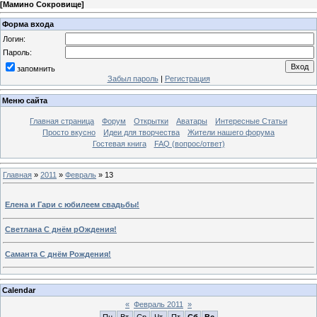
[
Мамино Сокровище
]
Форма входа
Логин:
Пароль:
запомнить
Забыл пароль
|
Регистрация
Меню сайта
Главная страница
Форум
Открытки
Аватары
Интересные Статьи
Просто вкусно
Идеи для творчества
Жители нашего форума
Гостевая книга
FAQ (вопрос/ответ)
Главная
»
2011
»
Февраль
»
13
Елена и Гари с юбилеем свадьбы!
Светлана С днём рОждения!
Саманта С днём Рождения!
Calendar
«
Февраль 2011
»
Пн
Вт
Ср
Чт
Пт
Сб
Вс