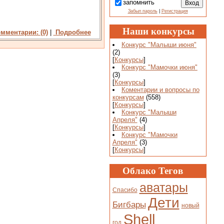
запомнить
Забыл пароль
|
Регистрация
Наши конкурсы
мментарии: (0)
|
Подробнее
Конкурс "Малыши июня"
(2)
[
Конкурсы
]
Конкурс "Мамочки июня"
(3)
[
Конкурсы
]
Коментарии и вопросы по
конкурсам
(558)
[
Конкурсы
]
Конкурс "Малыши
Апреля"
(4)
[
Конкурсы
]
Конкурс "Мамочки
Апреля"
(3)
[
Конкурсы
]
Облако Тегов
аватары
Спасибо
Дети
Бигбары
новый
Shell
год