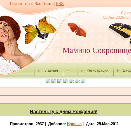
Приветствую Вас
Гость
|
RSS
Субб
08-Авг-2026, 03
Мамино Сокровищ
Главная
Регистрация
Вхо
Настеньку с днём Рождения!
Просмотров: 2937
|
Добавил:
Иришка
|
Дата:
25-Мар-2011