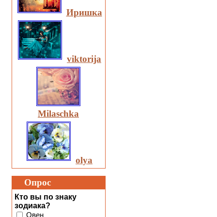
Иришка
viktorija
Milaschka
olya
Опрос
Кто вы по знаку
зодиака?
Овен