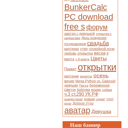
BunkerCalc
PC download
free s
форум
аватар с девушкой
открытки с
День рождения
надписями
свадьба
поздравляем
утро
картинка
спокойной ночи
весна
открытка
любовь
8
Цветы
марта
с 8 марта
открытки
Привет
осень
картинки
рецепты
вечер
Mega Python vs. Gatoroid
девушки
беременная
Пасха
Цветок
бабочка
кошка
собака
ч.3 ст.290 УК РФ
новым
торт
рождеством!
годом!
Доброе Утро
розы
аватар
Девушка
Наш баннер