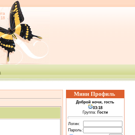
ота
:18
е
д
Мини Профиль
Доброй ночи, гость
03:18
Группа:
Гости
Логин:
Пароль: