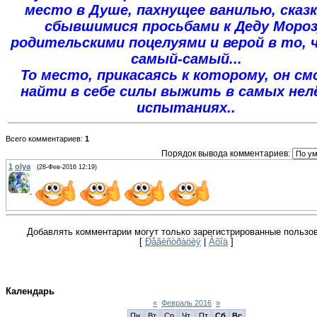
место в Душе, пахнущее ванилью, сказк
сбывшимися просьбами к Деду Мороз
родительскими поцелуями и верой в то, 
самый-самый...
То место, прикасаясь к которому, он с
найти в себе силы выжить в самых нел
испытаниях..
Всего комментариев
:
1
Порядок вывода комментариев:
1
olya
(28-Фев-2016 12:19)
Добавлять комментарии могут только зарегистрированные пользо
[
Ðåãèñòðàöèÿ
|
Âõîä
]
Календарь
«
Февраль 2016
»
Пн
Вт
Ср
Чт
Пт
Сб
Вс