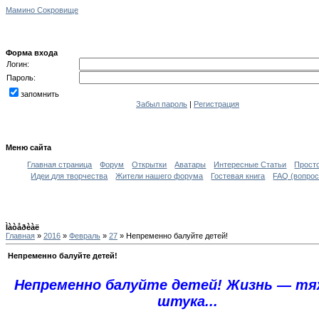
Мамино Сокровище
Форма входа
Логин:
Пароль:
запомнить
Забыл пароль
|
Регистрация
Меню сайта
Главная страница
Форум
Открытки
Аватары
Интересные Статьи
Прост
Идеи для творчества
Жители нашего форума
Гостевая книга
FAQ (вопрос
Ìàòåðèàë
Главная
»
2016
»
Февраль
»
27
» Непременно балуйте детей!
Непременно балуйте детей!
Непременно балуйте детей! Жизнь — тя
штука...