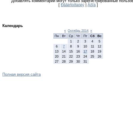
Добавлять комментарии могут только зарегистрированные пользо
[
Ðåãèñòðàöèÿ
|
Âõîä
]
Календарь
«
Октябрь 2014
»
Пн
Вт
Ср
Чт
Пт
Сб
Вс
1
2
3
4
5
6
7
8
9
10
11
12
13
14
15
16
17
18
19
20
21
22
23
24
25
26
27
28
29
30
31
Полная версия сайта