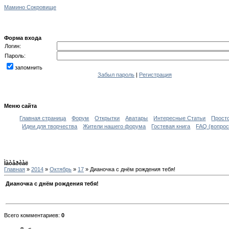
Мамино Сокровище
Форма входа
Логин:
Пароль:
запомнить
Забыл пароль
|
Регистрация
Меню сайта
Главная страница
Форум
Открытки
Аватары
Интересные Статьи
Прост
Идеи для творчества
Жители нашего форума
Гостевая книга
FAQ (вопрос
Ìàòåðèàë
Главная
»
2014
»
Октябрь
»
17
» Дианочка с днём рождения тебя!
Дианочка с днём рождения тебя!
Всего комментариев
:
0