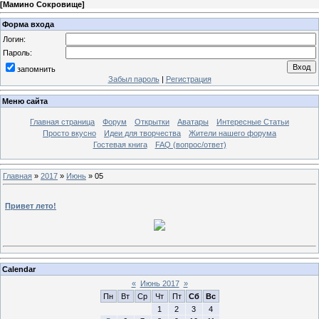
[
Мамино Сокровище
]
Форма входа
Логин:
Пароль:
запомнить
Забыл пароль
|
Регистрация
Меню сайта
Главная страница
Форум
Открытки
Аватары
Интересные Статьи
Просто вкусно
Идеи для творчества
Жители нашего форума
Гостевая книга
FAQ (вопрос/ответ)
Главная
»
2017
»
Июнь
»
05
Привет лето!
Calendar
«
Июнь 2017
»
Пн
Вт
Ср
Чт
Пт
Сб
Вс
1
2
3
4