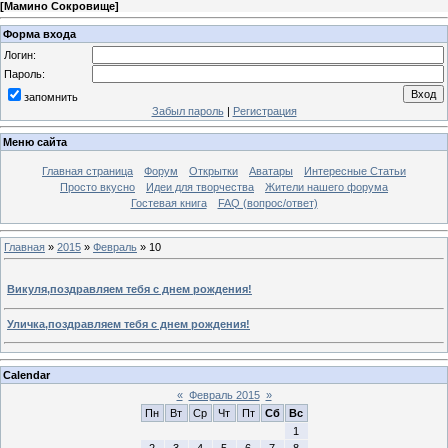
[
Мамино Сокровище
]
Форма входа
Логин:
Пароль:
запомнить
Забыл пароль
|
Регистрация
Меню сайта
Главная страница
Форум
Открытки
Аватары
Интересные Статьи
Просто вкусно
Идеи для творчества
Жители нашего форума
Гостевая книга
FAQ (вопрос/ответ)
Главная
»
2015
»
Февраль
»
10
Викуля,поздравляем тебя с днем рождения!
Уличка,поздравляем тебя с днем рождения!
Calendar
«
Февраль 2015
»
Пн
Вт
Ср
Чт
Пт
Сб
Вс
1
2
3
4
5
6
7
8