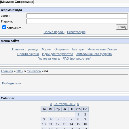
[
Мамино Сокровище
]
Форма входа
Логин:
Пароль:
запомнить
Забыл пароль
|
Регистрация
Меню сайта
Главная страница
Форум
Открытки
Аватары
Интересные Статьи
Просто вкусно
Идеи для творчества
Жители нашего форума
Гостевая книга
FAQ (вопрос/ответ)
Главная
»
2012
»
Сентябрь
»
04
Победители
Calendar
«
Сентябрь 2012
»
Пн
Вт
Ср
Чт
Пт
Сб
Вс
1
2
3
4
5
6
7
8
9
10
11
12
13
14
15
16
17
18
19
20
21
22
23