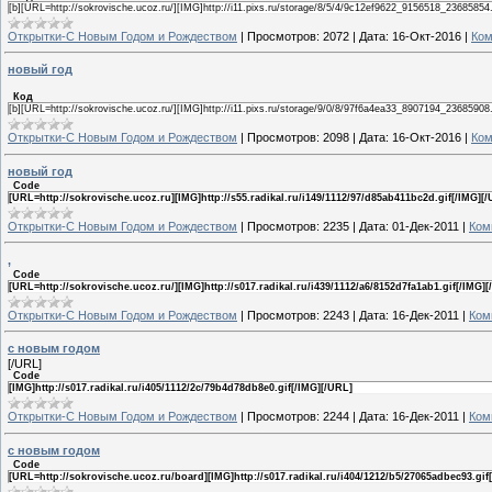
[b][URL=http://sokrovische.ucoz.ru/][IMG]http://i11.pixs.ru/storage/8/5/4/9c12ef9622_9156518_23685854.
Открытки-С Новым Годом и Рождеством
|
Просмотров:
2072
|
Дата:
16-Окт-2016
|
Ком
новый год
Код
[b][URL=http://sokrovische.ucoz.ru/][IMG]http://i11.pixs.ru/storage/9/0/8/97f6a4ea33_8907194_23685908.
Открытки-С Новым Годом и Рождеством
|
Просмотров:
2098
|
Дата:
16-Окт-2016
|
Ком
новый год
Code
[URL=http://sokrovische.ucoz.ru][IMG]http://s55.radikal.ru/i149/1112/97/d85ab411bc2d.gif[/IMG][
Открытки-С Новым Годом и Рождеством
|
Просмотров:
2235
|
Дата:
01-Дек-2011
|
Ком
,
Code
[URL=http://sokrovische.ucoz.ru/][IMG]http://s017.radikal.ru/i439/1112/a6/8152d7fa1ab1.gif[/IMG]
Открытки-С Новым Годом и Рождеством
|
Просмотров:
2243
|
Дата:
16-Дек-2011
|
Ком
с новым годом
[/URL]
Code
[IMG]http://s017.radikal.ru/i405/1112/2c/79b4d78db8e0.gif[/IMG][/URL]
Открытки-С Новым Годом и Рождеством
|
Просмотров:
2244
|
Дата:
16-Дек-2011
|
Ком
с новым годом
Code
[URL=http://sokrovische.ucoz.ru/board][IMG]http://s017.radikal.ru/i404/1212/b5/27065adbec93.gif