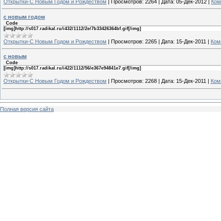
Открытки-С Новым Годом и Рождеством
|
Просмотров:
2264
|
Дата:
05-Дек-2012
|
Ком
с новым годом
Code
[img]http://s017.radikal.ru/i432/1112/2e/7b33426364bf.gif[/img]
Открытки-С Новым Годом и Рождеством
|
Просмотров:
2265
|
Дата:
15-Дек-2011
|
Ком
с новым
Code
[img]http://s017.radikal.ru/i422/1112/56/e367e94841e7.gif[/img]
Открытки-С Новым Годом и Рождеством
|
Просмотров:
2268
|
Дата:
15-Дек-2011
|
Ком
Полная версия сайта