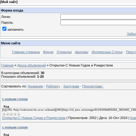
[
Мой сайт
]
Форма входа
Логин:
Пароль:
запомнить
Забыл
Меню сайта
Главная страница
Форум
Открытки
Аватары
Интересные Статьи
Прост
Главная
»
Доска объявлений
» Открытки-С Новым Годом и Рождеством
В категории объявлений
:
30
Показано объявлений
:
1-20
Сортировать по
:
Названию
·
Рейтингу
·
Загрузкам
·
Просмотрам
с новым годом
Код
[b][URL=http://sokrovische.ucoz.ru/board][IMG]http://i11.pixs.ru/storage/9/2/8/958d859364_3803465_236
Открытки-С Новым Годом и Рождеством
|
Просмотров:
2052
|
Дата:
16-Окт-2016
|
Ком
с новым годом
Код