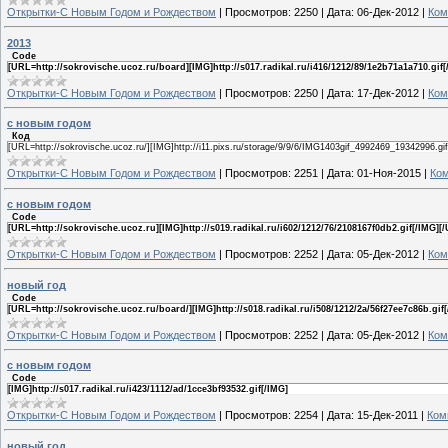
Открытки-С Новым Годом и Рождеством
|
Просмотров:
2250
|
Дата:
06-Дек-2012
|
Ком
2013
Code
[URL=http://sokrovische.ucoz.ru/board][IMG]http://s017.radikal.ru/i416/1212/89/1e2b71a1a710.gif
Открытки-С Новым Годом и Рождеством
|
Просмотров:
2250
|
Дата:
17-Дек-2012
|
Ком
с новым годом
Код
[URL=http://sokrovische.ucoz.ru/][IMG]http://i11.pixs.ru/storage/9/9/6/IMG1403gif_4992469_19342996.gi
Открытки-С Новым Годом и Рождеством
|
Просмотров:
2251
|
Дата:
01-Ноя-2015
|
Ком
с новым годом
Code
[URL=http://sokrovische.ucoz.ru][IMG]http://s019.radikal.ru/i602/1212/76/2108167f0db2.gif[/IMG][
Открытки-С Новым Годом и Рождеством
|
Просмотров:
2252
|
Дата:
05-Дек-2012
|
Ком
новый год
Code
[URL=http://sokrovische.ucoz.ru/board/][IMG]http://s018.radikal.ru/i508/1212/2a/56f27ee7c86b.gif
Открытки-С Новым Годом и Рождеством
|
Просмотров:
2252
|
Дата:
05-Дек-2012
|
Ком
с новым годом
Code
[IMG]http://s017.radikal.ru/i423/1112/ad/1cce3bf93532.gif[/IMG]
Открытки-С Новым Годом и Рождеством
|
Просмотров:
2254
|
Дата:
15-Дек-2011
|
Ком
новый год