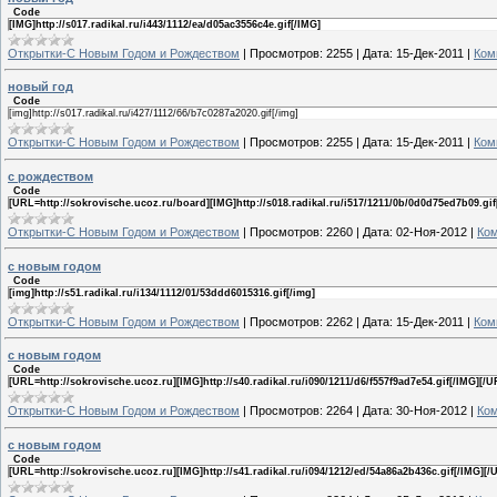
Code
[IMG]http://s017.radikal.ru/i443/1112/ea/d05ac3556c4e.gif[/IMG]
Открытки-С Новым Годом и Рождеством
|
Просмотров:
2255
|
Дата:
15-Дек-2011
|
Ком
новый год
Code
[img]http://s017.radikal.ru/i427/1112/66/b7c0287a2020.gif[/img]
Открытки-С Новым Годом и Рождеством
|
Просмотров:
2255
|
Дата:
15-Дек-2011
|
Ком
с рождеством
Code
[URL=http://sokrovische.ucoz.ru/board][IMG]http://s018.radikal.ru/i517/1211/0b/0d0d75ed7b09.gif
Открытки-С Новым Годом и Рождеством
|
Просмотров:
2260
|
Дата:
02-Ноя-2012
|
Ком
с новым годом
Code
[img]http://s51.radikal.ru/i134/1112/01/53ddd6015316.gif[/img]
Открытки-С Новым Годом и Рождеством
|
Просмотров:
2262
|
Дата:
15-Дек-2011
|
Ком
с новым годом
Code
[URL=http://sokrovische.ucoz.ru][IMG]http://s40.radikal.ru/i090/1211/d6/f557f9ad7e54.gif[/IMG][/U
Открытки-С Новым Годом и Рождеством
|
Просмотров:
2264
|
Дата:
30-Ноя-2012
|
Ком
с новым годом
Code
[URL=http://sokrovische.ucoz.ru][IMG]http://s41.radikal.ru/i094/1212/ed/54a86a2b436c.gif[/IMG][/