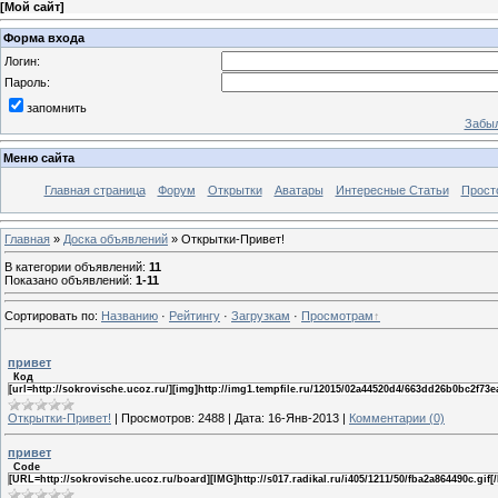
[
Мой сайт
]
Форма входа
Логин:
Пароль:
запомнить
Забыл
Меню сайта
Главная страница
Форум
Открытки
Аватары
Интересные Статьи
Прост
Главная
»
Доска объявлений
» Открытки-Привет!
В категории объявлений
:
11
Показано объявлений
:
1-11
Сортировать по
:
Названию
·
Рейтингу
·
Загрузкам
·
Просмотрам
привет
Код
[url=http://sokrovische.ucoz.ru/][img]http://img1.tempfile.ru/12015/02a44520d4/663dd26b0bc2f73ea
Открытки-Привет!
|
Просмотров:
2488
|
Дата:
16-Янв-2013
|
Комментарии (0)
привет
Code
[URL=http://sokrovische.ucoz.ru/board][IMG]http://s017.radikal.ru/i405/1211/50/fba2a864490c.gif[