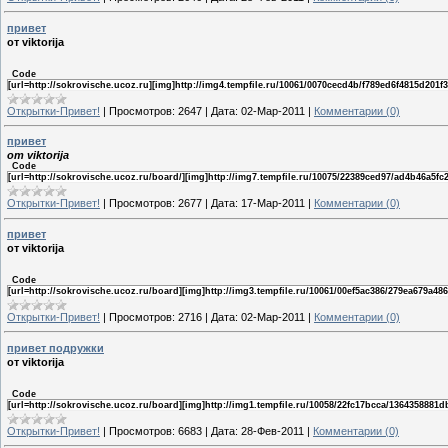
привет
от viktorija
Code
[url=http://sokrovische.ucoz.ru][img]http://img4.tempfile.ru/10061/0070cecd4b/f789ed6f4815d201f3
Открытки-Привет!
|
Просмотров:
2647
|
Дата:
02-Мар-2011
|
Комментарии (0)
привет
от viktorija
Code
[url=http://sokrovische.ucoz.ru/board/][img]http://img7.tempfile.ru/10075/22389ced97/ad4b46a5fc25
Открытки-Привет!
|
Просмотров:
2677
|
Дата:
17-Мар-2011
|
Комментарии (0)
привет
от viktorija
Code
[url=http://sokrovische.ucoz.ru/board][img]http://img3.tempfile.ru/10061/00ef5ac386/279ea679a486
Открытки-Привет!
|
Просмотров:
2716
|
Дата:
02-Мар-2011
|
Комментарии (0)
привет подружки
от viktorija
Code
[url=http://sokrovische.ucoz.ru/board][img]http://img1.tempfile.ru/10058/22fc17bcca/1364358881db
Открытки-Привет!
|
Просмотров:
6683
|
Дата:
28-Фев-2011
|
Комментарии (0)