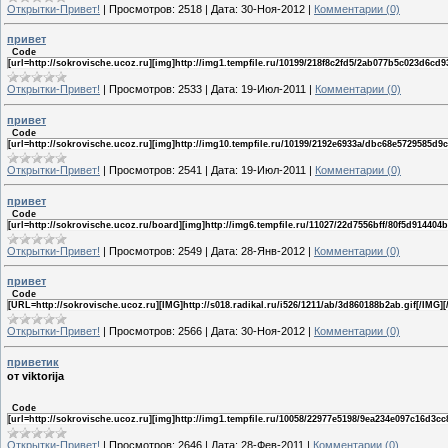
Открытки-Привет!
|
Просмотров:
2518
|
Дата:
30-Ноя-2012
|
Комментарии (0)
привет
Code
[url=http://sokrovische.ucoz.ru][img]http://img1.tempfile.ru/10199/218f8c2fd5/2ab077b5c023d6cd93
Открытки-Привет!
|
Просмотров:
2533
|
Дата:
19-Июл-2011
|
Комментарии (0)
привет
Code
[url=http://sokrovische.ucoz.ru][img]http://img10.tempfile.ru/10199/2192e6933a/dbc68e5729585d9cb
Открытки-Привет!
|
Просмотров:
2541
|
Дата:
19-Июл-2011
|
Комментарии (0)
привет
Code
[url=http://sokrovische.ucoz.ru/board][img]http://img6.tempfile.ru/11027/22d7556bff/80f5d914404b
Открытки-Привет!
|
Просмотров:
2549
|
Дата:
28-Янв-2012
|
Комментарии (0)
привет
Code
[URL=http://sokrovische.ucoz.ru][IMG]http://s018.radikal.ru/i526/1211/ab/3d860188b2ab.gif[/IMG]
Открытки-Привет!
|
Просмотров:
2566
|
Дата:
30-Ноя-2012
|
Комментарии (0)
приветик
от viktorija
Code
[url=http://sokrovische.ucoz.ru][img]http://img1.tempfile.ru/10058/22977e5198/9ea234e097c16d3cc8
Открытки-Привет!
|
Просмотров:
2646
|
Дата:
28-Фев-2011
|
Комментарии (0)