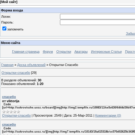
[
Мой сайт
]
Форма входа
Логин:
Пароль:
запомнить
Забыл
Меню сайта
Главная страница
Форум
Открытки
Аватары
Интересные Статьи
Прост
Главная
»
Доска объявлений
» Открытки Спасибо
Открытки-спасибо
[29]
В разделе объявлений
:
30
Показано объявлений
:
1-20
спасибо
от viktorija
Code
[url=http://sokrovische.ucoz.ru/board][img]http://img2.tempfile.ru/10083/11fce5c630/6444d30d47c
Открытки-спасибо
|
Просмотров:
2549
|
Дата:
25-Мар-2011
|
Комментарии (0)
спасибо
Code
[url=http://sokrovische.ucoz.ru/][img]http://img7.tempfile.ru/10143/19a415318b/cc570d02625b343f06