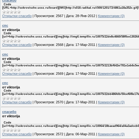
спасибо
Code
[URL=http://sokrovische.ucoz.ru/board][IMG]http://s018.radikal.ru/i500/1201/72/4861a18a352c.gif[
Открытки-спасибо
|
Просмотров:
2567
|
Дата:
28-Янв-2012
|
Комментарии (0)
спс
от viktorija
Code
[url=http://sokrovische.ucoz.ru/board][img]http://img6.tempfile.ru/10075/22de8c4660/58f0ce130264
Открытки-спасибо
|
Просмотров:
2568
|
Дата:
17-Мар-2011
|
Комментарии (0)
спс
от viktorija
Code
[url=http://sokrovische.ucoz.ru/board][img]http://img1.tempfile.ru/10075/2213bf642e/781e1eb6c5ee
Открытки-спасибо
|
Просмотров:
2569
|
Дата:
17-Мар-2011
|
Комментарии (0)
спс
от viktorija
Code
[url=http://sokrovische.ucoz.ru/board][img]http://img3.tempfile.ru/10075/22dd486fdb/50cef6f8e17b
Открытки-спасибо
|
Просмотров:
2570
|
Дата:
17-Мар-2011
|
Комментарии (0)
спасибо
от viktorija
Code
[url=http://sokrovische.ucoz.ru/board][img]http://img1.tempfile.ru/10064/18baead964/a04a3adccb09
Открытки-спасибо
|
Просмотров:
2572
|
Дата:
06-Мар-2011
|
Комментарии (0)