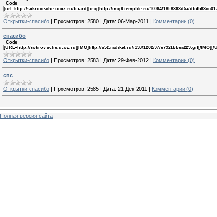
Code
[url=http://sokrovische.ucoz.ru/board][img]http://img9.tempfile.ru/10064/18b8363d5a/db4b63cc017
Открытки-спасибо
|
Просмотров:
2580
|
Дата:
06-Мар-2011
|
Комментарии (0)
спасибо
Code
[URL=http://sokrovische.ucoz.ru][IMG]http://s52.radikal.ru/i138/1202/97/e7921bbea229.gif[/IMG][/
Открытки-спасибо
|
Просмотров:
2583
|
Дата:
29-Фев-2012
|
Комментарии (0)
спс
Открытки-спасибо
|
Просмотров:
2585
|
Дата:
21-Дек-2011
|
Комментарии (0)
Полная версия сайта