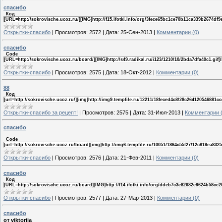
спасибо
Код
[URL=http://sokrovische.ucoz.ru/][IMG]http://f15.ifotki.info/org/3fece65bc1ce70b11ca339b2674df
Открытки-спасибо
|
Просмотров:
2572
|
Дата:
25-Сен-2013
|
Комментарии (0)
спасибо
Code
[URL=http://sokrovische.ucoz.ru/board/][IMG]http://s49.radikal.ru/i123/1210/10/2bda7dfa40c1.gif[
Открытки-спасибо
|
Просмотров:
2575
|
Дата:
18-Окт-2012
|
Комментарии (0)
88
Код
[url=http://sokrovische.ucoz.ru/][img]http://img9.tempfile.ru/12211/18feced4c8/28c264120546881ccd
Открытки-спасибо за рецепт!
|
Просмотров:
2575
|
Дата:
31-Июл-2013
|
Комментарии (
спасибо
Code
[url=http://sokrovische.ucoz.ru/board][img]http://img6.tempfile.ru/10051/1864c55f27/12c819ea8325
Открытки-спасибо
|
Просмотров:
2576
|
Дата:
21-Фев-2011
|
Комментарии (0)
спасибо
Код
[URL=http://sokrovische.ucoz.ru/board][IMG]http://f14.ifotki.info/org/ddeb7c3e82682e9624b58ce
Открытки-спасибо
|
Просмотров:
2577
|
Дата:
27-Мар-2013
|
Комментарии (0)
спасибо
от viktorija