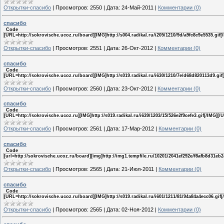
Открытки-спасибо
|
Просмотров:
2550
|
Дата:
24-Май-2011
|
Комментарии (0)
спасибо
Code
[URL=http://sokrovische.ucoz.ru/board][IMG]http://s004.radikal.ru/i205/1210/9d/a9fc8c9e5535.gif[
Открытки-спасибо
|
Просмотров:
2551
|
Дата:
26-Окт-2012
|
Комментарии (0)
спасибо
Code
[URL=http://sokrovische.ucoz.ru/board][IMG]http://s019.radikal.ru/i630/1210/7e/d68d820113d9.gif
Открытки-спасибо
|
Просмотров:
2560
|
Дата:
23-Окт-2012
|
Комментарии (0)
спасибо
Code
[URL=http://sokrovische.ucoz.ru][IMG]http://s019.radikal.ru/i639/1203/15/526e2f9cefe3.gif[/IMG][/
Открытки-спасибо
|
Просмотров:
2561
|
Дата:
17-Мар-2012
|
Комментарии (0)
спасибо
Code
[url=http://sokrovische.ucoz.ru/board][img]http://img1.tempfile.ru/10201/2041ef292e/f8afb8d31eb2
Открытки-спасибо
|
Просмотров:
2565
|
Дата:
21-Июл-2011
|
Комментарии (0)
спасибо
Code
[URL=http://sokrovische.ucoz.ru/board][IMG]http://s019.radikal.ru/i601/1211/81/94a84a4ecc06.gif[
Открытки-спасибо
|
Просмотров:
2565
|
Дата:
02-Ноя-2012
|
Комментарии (0)