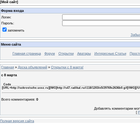
[
Мой сайт
]
Форма входа
Логин:
Пароль:
запомнить
Забыл
Меню сайта
Главная страница
Форум
Открытки
Аватары
Интересные Статьи
Прост
Главная
»
Доска объявлений
»
Открытки с 8 марта!
с 8 марта
Code
[URL=http://sokrovische.ucoz.ru][IMG]http://s47.radikal.ru/i118/1203/e5/29769c2636b0.gif[/IMG][/
Всего комментариев
:
0
Добавлять комментарии могу
[
Р
Полная версия сайта