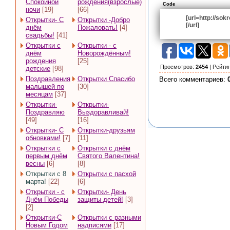
Спокойной
рождения(взрослые)
Code
ночи
[19]
[66]
[url=http://so
Открытки- С
Открытки -Добро
[/url]
днём
Пожаловать!
[4]
свадьбы!
[41]
Открытки с
Открытки - с
днём
Новорождённым!
рождения
[25]
Просмотров
:
2454
|
Рейти
детские
[98]
Поздравления
Открытки Спасибо
Всего комментариев
:
малышей по
[30]
месяцам
[37]
Открытки-
Открытки-
Поздравляю
Выздоравливай!
[49]
[16]
Открытки- С
Открытки-друзьям
обновками!
[7]
[11]
Открытки с
Открытки с днём
первым днём
Святого Валентина!
весны
[6]
[8]
Открытки с 8
Открытки с пасхой
марта!
[22]
[6]
Открытки - с
Открытки- День
Днём Победы
защиты детей!
[3]
[2]
Открытки-С
Открытки с разными
Новым Годом
надписями
[17]