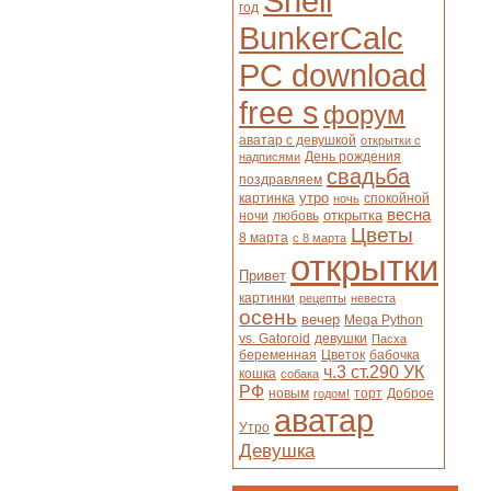
Shell
год
BunkerCalc
PC download
free s
форум
аватар с девушкой
открытки с
День рождения
надписями
свадьба
поздравляем
утро
картинка
спокойной
ночь
весна
открытка
ночи
любовь
Цветы
8 марта
с 8 марта
открытки
Привет
картинки
рецепты
невеста
осень
вечер
Mega Python
vs. Gatoroid
девушки
Пасха
беременная
Цветок
бабочка
ч.3 ст.290 УК
кошка
собака
РФ
новым
торт
Доброе
годом!
аватар
Утро
Девушка