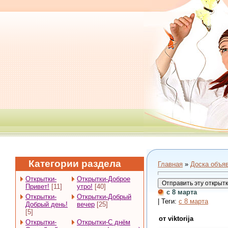
Категории раздела
Главная
»
Доска объя
Открытки-
Открытки-Доброе
Привет!
[11]
утро!
[40]
с 8 марта
Открытки-
Открытки-Добрый
| Теги:
с 8 марта
Добрый день!
вечер
[25]
[5]
от viktorija
Открытки-
Открытки-С днём