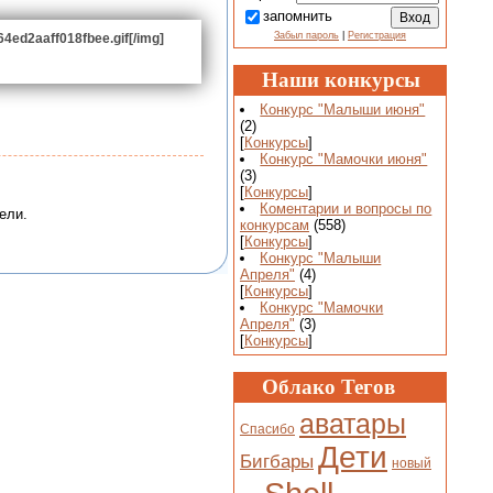
запомнить
Забыл пароль
|
Регистрация
64ed2aaff018fbee.gif[/img]
Наши конкурсы
Конкурс "Малыши июня"
(2)
[
Конкурсы
]
Конкурс "Мамочки июня"
(3)
[
Конкурсы
]
Коментарии и вопросы по
ели.
конкурсам
(558)
[
Конкурсы
]
Конкурс "Малыши
Апреля"
(4)
[
Конкурсы
]
Конкурс "Мамочки
Апреля"
(3)
[
Конкурсы
]
Облако Тегов
аватары
Спасибо
Дети
Бигбары
новый