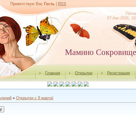
Приветствую Вас
Гость
|
RSS
Пятн
07-Авг-2026, 19
Мамино Сокровищ
Главная
Открытки
Регистрация
влений
»
Открытки с 8 марта!