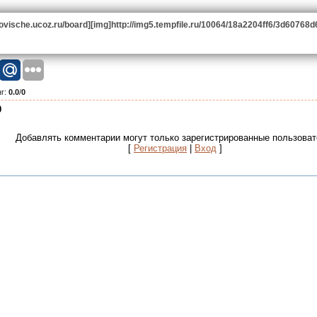
krovische.ucoz.ru/board][img]http://img5.tempfile.ru/10064/18a2204ff6/3d60768d
нг
:
0.0
/
0
0
Добавлять комментарии могут только зарегистрированные пользоват
[
Регистрация
|
Вход
]