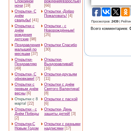
Спокойной
рождения(взрослые)
ночи
[19]
[66]
Открытки- С
Открытки -Добро
днём
Пожаловать!
[4]
свадьбы!
[41]
Просмотров
:
2439
|
Рейти
Открытки с
Открытки - с
Всего комментариев
:
днём
Новорождённым!
рождения
[25]
детские
[98]
Поздравления
Открытки Спасибо
малышей по
[30]
месяцам
[37]
Открытки-
Открытки-
Поздравляю
Выздоравливай!
[49]
[16]
Открытки- С
Открытки-друзьям
обновками!
[7]
[11]
Открытки с
Открытки с днём
первым днём
Святого Валентина!
весны
[6]
[8]
Открытки с 8
Открытки с пасхой
марта!
[22]
[6]
Открытки - с
Открытки- День
Днём Победы
защиты детей!
[3]
[2]
Открытки-С
Открытки с разными
Новым Годом
надписями
[17]