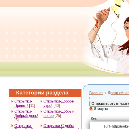
Категории раздела
Главная
»
Доска объя
Открытки-
Открытки-Доброе
Привет!
[11]
утро!
[40]
8 марта
Открытки-
Открытки-Добрый
Добрый день!
вечер
[25]
Код
[5]
Открытки-
Открытки-С днём
[url=http://so