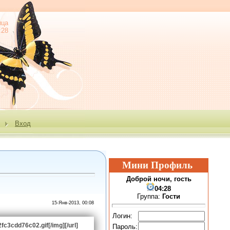
ица
:28
е
Вход
Мини Профиль
Доброй ночи, гость
04:28
Группа:
Гости
15-Янв-2013, 00:08
Логин:
fc3cdd76c02.gif[/img][/url]
Пароль: