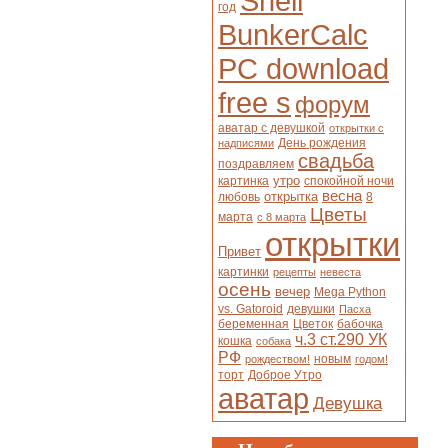
Shell
год
BunkerCalc
PC download
free s
форум
аватар с девушкой
открытки с
День рождения
надписями
свадьба
поздравляем
утро
картинка
спокойной ночи
весна
открытка
любовь
8
Цветы
марта
с 8 марта
открытки
Привет
картинки
рецепты
невеста
осень
вечер
Mega Python
vs. Gatoroid
девушки
Пасха
беременная
Цветок
бабочка
ч.3 ст.290 УК
кошка
собака
РФ
новым
рождеством!
годом!
торт
Доброе Утро
аватар
Девушка