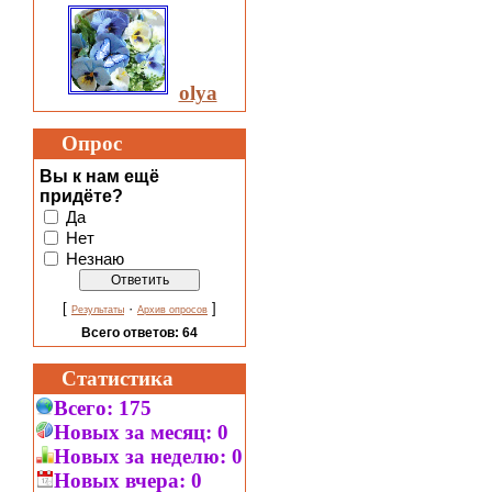
olya
Опрос
Вы к нам ещё
придёте?
Да
Нет
Незнаю
[
·
]
Результаты
Архив опросов
Всего ответов:
64
Статистика
Всего:
175
Новых за месяц:
0
Новых за неделю:
0
Новых вчера:
0