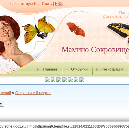
Приветствую Вас
Гость
|
RSS
Пятн
07-Авг-2026, 04
Мамино Сокровищ
Главная
Открытки
Регистрация
влений
»
Открытки с 8 марта!
krovische.ucoz.ru/][img]http://img6.tempfile.ru/12014/0211163d08/70068b6893752