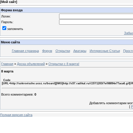
[
Мой сайт
]
Форма входа
Логин:
Пароль:
запомнить
Забыл
Меню сайта
Главная страница
Форум
Открытки
Аватары
Интересные Статьи
Прост
Главная
»
Доска объявлений
»
Открытки с 8 марта!
8 марта
Code
[URL=http://sokrovische.ucoz.ru/board][IMG]http://s57.radikal.ru/i157/1203/7e/08894e77aca6.gif[/
Всего комментариев
:
0
Добавлять комментарии могу
[
Р
Полная версия сайта