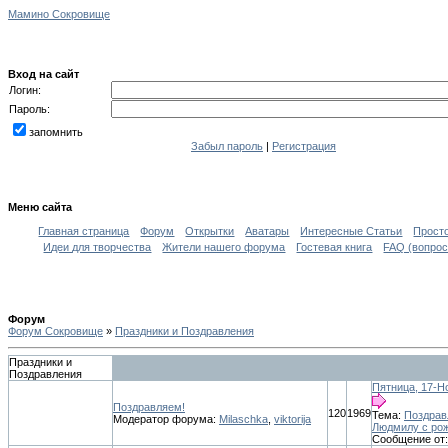
Мамино Сокровище
Вход на сайт
Логин:
Пароль:
запомнить
Забыл пароль
|
Регистрация
Меню сайта
Главная страница
Форум
Открытки
Аватары
Интересные Статьи
Прост
Идеи для творчества
Жители нашего форума
Гостевая книга
FAQ (вопрос
Форум
Форум Сокровище
»
Праздники и Поздравления
Праздники и
Поздравления
Пятница, 17-Но
Поздравляем!
120
1969
Тема:
Поздрав
Модератор форума:
Milaschka
,
viktorija
Людмилу с рож
Сообщение от