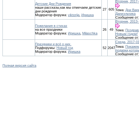
Вторник, 2017-
Детские Дни Рождения
наши рассказы,как мы отмечаем детские
27
605
Тема:
Дни Вар
дни рождения
Даниэльчика
Модератор форума:
viktorija
,
Иришка
Сообщение от
Вторник, 2013-
Пожелания в стихах
на все праздники
26
49
Тема:
Поздрав
Модератор форума:
Иришка
,
Milaschka
Новым годом!
Сообщение от
Среда, 2017-01
Праздники и всё о них.
Тема:
Покаже
Подфорумы:
Новый год
52
2047
подарки,которы
Модератор форума:
Иришка
Сообщение от
Полная версия сайта