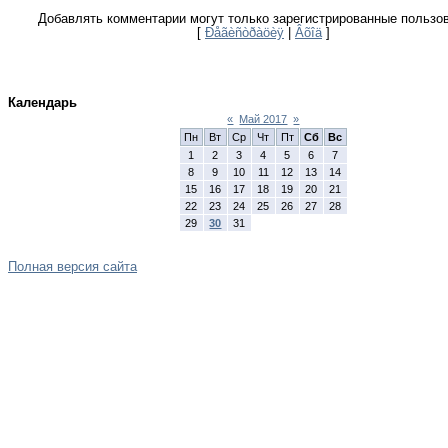
Добавлять комментарии могут только зарегистрированные пользо
[
Ðåãèñòðàöèÿ
|
Âõîä
]
Календарь
«
Май 2017
»
Пн
Вт
Ср
Чт
Пт
Сб
Вс
1
2
3
4
5
6
7
8
9
10
11
12
13
14
15
16
17
18
19
20
21
22
23
24
25
26
27
28
29
30
31
Полная версия сайта