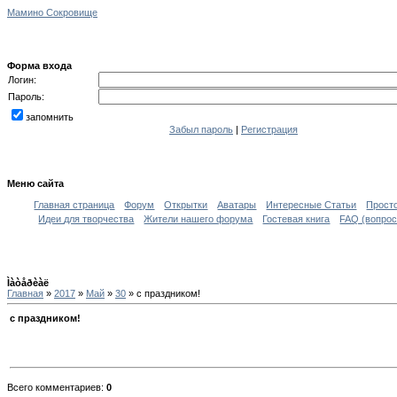
Мамино Сокровище
Форма входа
Логин:
Пароль:
запомнить
Забыл пароль
|
Регистрация
Меню сайта
Главная страница
Форум
Открытки
Аватары
Интересные Статьи
Прост
Идеи для творчества
Жители нашего форума
Гостевая книга
FAQ (вопрос
Ìàòåðèàë
Главная
»
2017
»
Май
»
30
» с праздником!
с праздником!
Всего комментариев
:
0