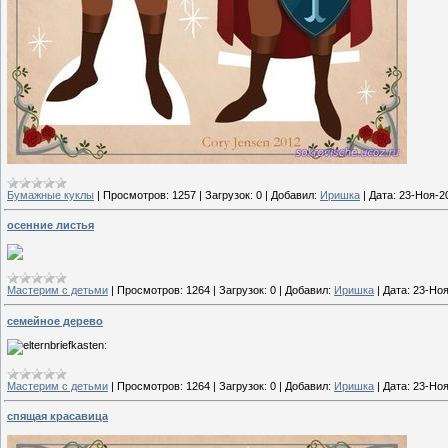
Бумажные куклы
|
Просмотров:
1257
|
Загрузок:
0
|
Добавил:
Иришка
|
Дата:
23-Ноя-2
осенние листья
Мастерим с детьми
|
Просмотров:
1264
|
Загрузок:
0
|
Добавил:
Иришка
|
Дата:
23-Ноя
семейное дерево
Мастерим с детьми
|
Просмотров:
1264
|
Загрузок:
0
|
Добавил:
Иришка
|
Дата:
23-Ноя
спящая красавица