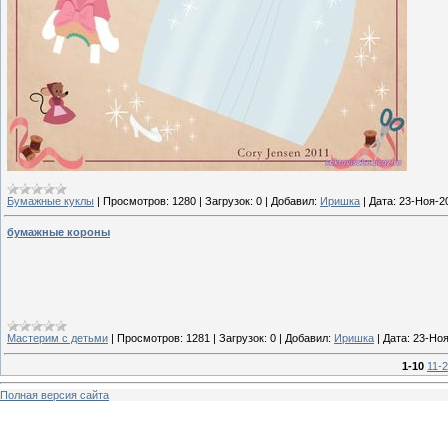
Бумажные куклы
|
Просмотров:
1280
|
Загрузок:
0
|
Добавил:
Иришка
|
Дата:
23-Ноя-2
бумажные короны
Мастерим с детьми
|
Просмотров:
1281
|
Загрузок:
0
|
Добавил:
Иришка
|
Дата:
23-Ноя
1-10
11-
Полная версия сайта