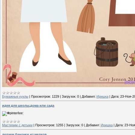
Бумажные куклы
|
Просмотров:
1229
|
Загрузок:
0
|
Добавил:
Иришка
|
Дата:
23-Ноя-2
идея для школы,дома или сада
Мастерим с детьми
|
Просмотров:
1255
|
Загрузок:
0
|
Добавил:
Иришка
|
Дата:
23-Ноя
делаем баночки из мелков