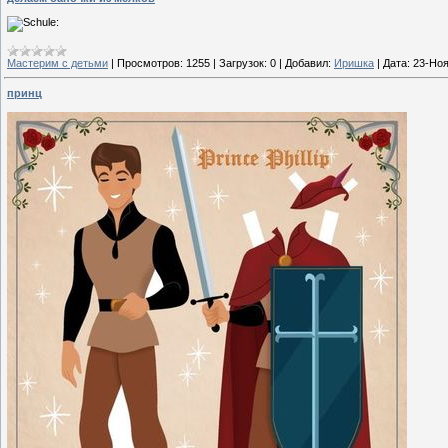
Мастерим с детьми
|
Просмотров:
1255
|
Загрузок:
0
|
Добавил:
Иришка
|
Дата:
23-Ноя
принц