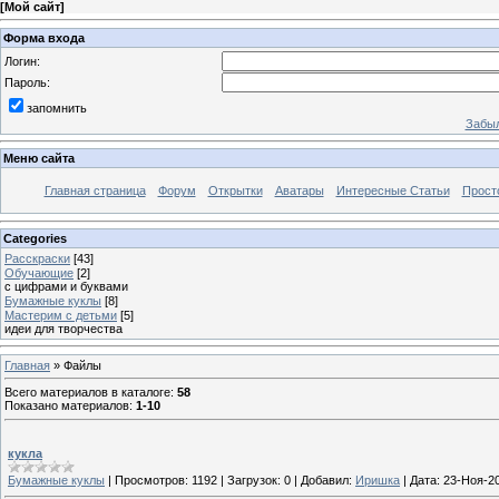
[
Мой сайт
]
Форма входа
Логин:
Пароль:
запомнить
Забыл
Меню сайта
Главная страница
Форум
Открытки
Аватары
Интересные Статьи
Прост
Categories
Расскраски
[43]
Обучающие
[2]
с цифрами и буквами
Бумажные куклы
[8]
Мастерим с детьми
[5]
идеи для творчества
Главная
»
Файлы
Всего материалов в каталоге
:
58
Показано материалов
:
1-10
кукла
Бумажные куклы
|
Просмотров:
1192
|
Загрузок:
0
|
Добавил:
Иришка
|
Дата:
23-Ноя-2