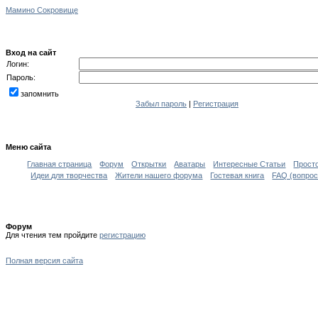
Мамино Сокровище
Вход на сайт
Логин:
Пароль:
запомнить
Забыл пароль
|
Регистрация
Меню сайта
Главная страница
Форум
Открытки
Аватары
Интересные Статьи
Прост
Идеи для творчества
Жители нашего форума
Гостевая книга
FAQ (вопрос
Форум
Для чтения тем пройдите
регистрацию
Полная версия сайта