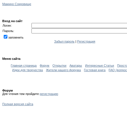
Мамино Сокровище
Вход на сайт
Логин:
Пароль:
запомнить
Забыл пароль
|
Регистрация
Меню сайта
Главная страница
Форум
Открытки
Аватары
Интересные Статьи
Прост
Идеи для творчества
Жители нашего форума
Гостевая книга
FAQ (вопрос
Форум
Для чтения тем пройдите
регистрацию
Полная версия сайта