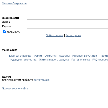
Мамино Сокровище
Вход на сайт
Логин:
Пароль:
запомнить
Забыл пароль
|
Регистрация
Меню сайта
Главная страница
Форум
Открытки
Аватары
Интересные Статьи
Прост
Идеи для творчества
Жители нашего форума
Гостевая книга
FAQ (вопрос
Форум
Для чтения тем пройдите
регистрацию
Полная версия сайта