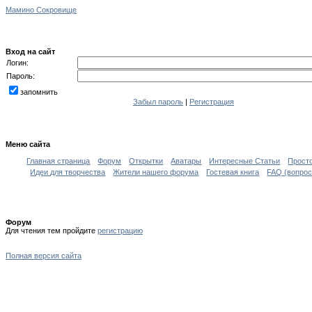
Мамино Сокровище
Вход на сайт
Логин:
Пароль:
запомнить
Забыл пароль
|
Регистрация
Меню сайта
Главная страница
Форум
Открытки
Аватары
Интересные Статьи
Прост
Идеи для творчества
Жители нашего форума
Гостевая книга
FAQ (вопрос
Форум
Для чтения тем пройдите
регистрацию
Полная версия сайта