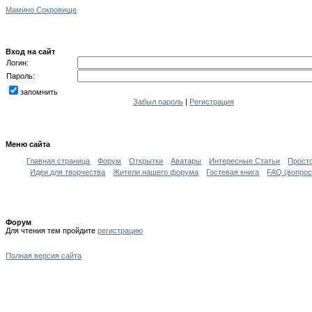
Мамино Сокровище
Вход на сайт
Логин:
Пароль:
запомнить
Забыл пароль
|
Регистрация
Меню сайта
Главная страница
Форум
Открытки
Аватары
Интересные Статьи
Прост
Идеи для творчества
Жители нашего форума
Гостевая книга
FAQ (вопрос
Форум
Для чтения тем пройдите
регистрацию
Полная версия сайта