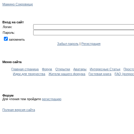
Мамино Сокровище
Вход на сайт
Логин:
Пароль:
запомнить
Забыл пароль
|
Регистрация
Меню сайта
Главная страница
Форум
Открытки
Аватары
Интересные Статьи
Прост
Идеи для творчества
Жители нашего форума
Гостевая книга
FAQ (вопрос
Форум
Для чтения тем пройдите
регистрацию
Полная версия сайта