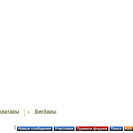
Аватары
Бигбары
[