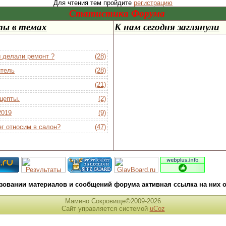
Для чтения тем пройдите
регистрацию
Статистика Форума
ты в темах
К нам сегодня заглянули
ы делали ремонт ?
(28)
тель
(28)
(21)
цепты.
(2)
019
(9)
г относим в салон?
(47)
зовании материалов и сообщений форума активная ссылка на них о
Мамино Сокровище©2009-2026
Сайт управляется системой
uCoz