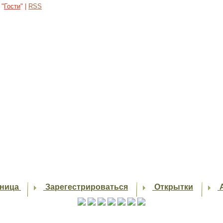
 "
Гости
" |
RSS
аница
Зарегестрироваться
Открытки