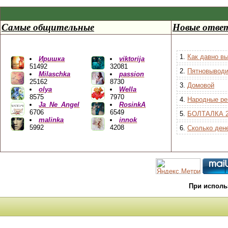
Самые общительные
Новые отве
1.
Как давно в
Иришка
viktorija
51492
32081
2.
Пятновыводи
Milaschka
passion
25162
8730
3.
Домовой
olya
Wella
8575
7970
4.
Народные ре
Ja_Ne_Angel
RosinkA
6706
6549
5.
БОЛТАЛКА 2
malinka
innok
5992
4208
6.
Сколько дене
При исполь