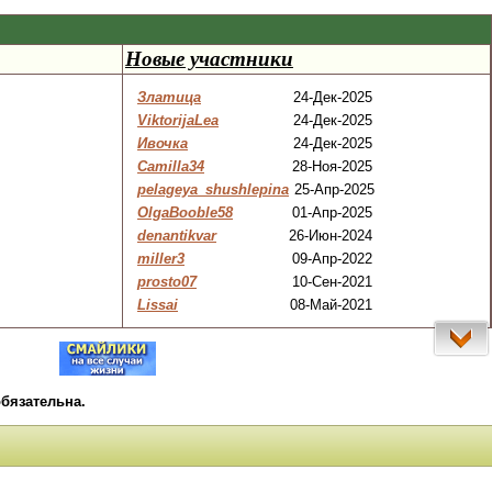
Новые участники
Златица
24-Дек-2025
ViktorijaLea
24-Дек-2025
Ивочка
24-Дек-2025
Camilla34
28-Ноя-2025
pelageya_shushlepina
25-Апр-2025
OlgaBooble58
01-Апр-2025
denantikvar
26-Июн-2024
miller3
09-Апр-2022
prosto07
10-Сен-2021
Lissai
08-Май-2021
бязательна.