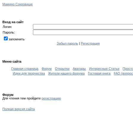
Мамино Сокровище
Вход на сайт
Логин:
Пароль:
запомнить
Забыл пароль
|
Регистрация
Меню сайта
Главная страница
Форум
Открытки
Аватары
Интересные Статьи
Прост
Идеи для творчества
Жители нашего форума
Гостевая книга
FAQ (вопрос
Форум
Для чтения тем пройдите
регистрацию
Полная версия сайта